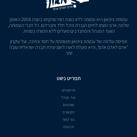
עמותת צימאון היא עמותה ללא כוונת רווח שהקימו בשנת 2008 האומן
שלמה ארצי וזוגתו לחיים הגברת מיכל חלד וחבריהם. כל חברי העמותה,
הוועד המנהל והמתנדבים פועלים ללא תמורה כספית.
תפיסת עולמה של עמותת צימאון מושתתת על חסד ונתינה, ועל עיקרון
"אדם לאדם אדם", והיא פועלת לאורו לשם יצירת חברה ישראלית טובה
יותר.
תפריט ניווט
פרויקטים
ועד מנהל
שותפים
תקשורת
צור קשר
תרומות