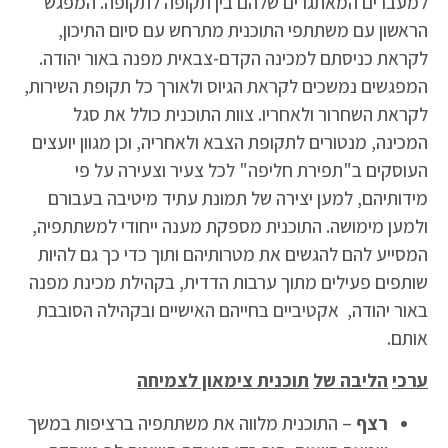
למעברים המאתגרים שלהם בין תקופה לתקופה. המפגש
הראשון עם משתתפי התוכנית מתרחש עם סיום התיכון,
לקראת כניסתם למכינה הקדם-צבאית מפנה באור יהודה.
המפגשים נמשכים לקראת הגיוס ולאורך כל תקופת השירות,
לקראת השחרור ולאחריו. צוות התוכנית כולל את סגל
המכינה, מנטורים לתקופת הצבא ולאחריה, וכן מגוון יועצים
העוסקים ב"תפירת חליפה" לכל צעיר וצעירה על פי
מידותיהם, למען יצירה של תמונת עתיד מיטיבה בעבורם
ולמען מימושה. התוכנית מספקת מענה ייחודי למשתתפיה,
המסייע להם להגשים את מטרותיהם ותוך כדי כך גם להיות
שותפים פעילים מתוך ערבות הדדית, בקהילת מכינת מפנה
באור יהודה, אקטיביים בחייהם האישיים ובקהילה הסובבת
אותם.
ערכי
הליבה של
תוכנית צימאון לצמיחה
רצף
– התוכנית מלווה את משתתפיה ברציפות במשך